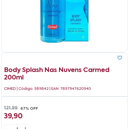
Body Splash Nas Nuvens Carmed
200ml
CIMED
| Código: 589842 | EAN: 7897947620940
121,99
67% OFF
39,90