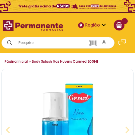
Região
Alagoas
Bahia
Página Inicial
>
Body Splash Nas Nuvens Carmed 200Ml
Paraíba
Pernambuco