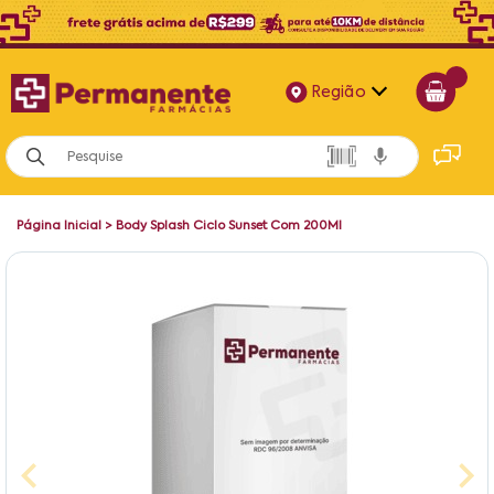
Região
Alagoas
Bahia
Página Inicial
>
Body Splash Ciclo Sunset Com 200Ml
Paraíba
Pernambuco