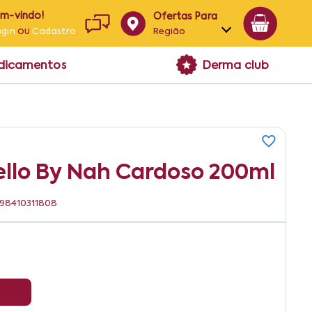
em-vindo!
Ofertas Para
ou
Região
ogin
Cadastro
Alagoas
edicamentos
Derma club
Bahia
Paraíba
Pernambuco
ello By Nah Cardoso 200ml
7898410311808