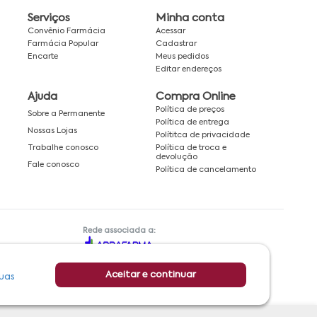
Serviços
Minha conta
Convênio Farmácia
Acessar
Farmácia Popular
Cadastrar
Encarte
Meus pedidos
Editar endereços
Ajuda
Compra Online
Política de preços
Sobre a Permanente
Política de entrega
Nossas Lojas
Polítitca de privacidade
Política de troca e
Trabalhe conosco
devolução
Fale conosco
Política de cancelamento
Rede associada a:
Aceitar e continuar
uas