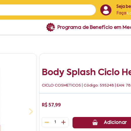
Seja b
Faça
L
Programa de Benefício em M
Body Splash Ciclo H
CICLO COSMETICOS
| Código: 595248 | EAN: 
R$ 57,99
1
Adicionar