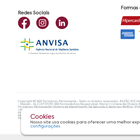
Formas
Redes Sociais
Copyright ©? 2021 Farmácias Permanente - Todos os direitos reservados. RAZÃO SOCIA
- Maceió - AL| CEP:57.051-000 Farmacêutica Responsável: Maria Cristiene de Oliveira A
Farmácias Permanente | Horário de Atendimento: De Segunda à Sexta das 8h00 às 17h
site não devem ser utilizadas para automedicação e, de forma alguma, substituem as
diagnosticar problemas de saúde e prescrever o tratamento adequado. Se os sintoma
tecnologias mais avançadas de proteção de dados, para que você possa realizar suas
Cookies
Farmácias Permanente. Todos os pedidos efetuados estão sujeitos à confirmação da d
Nosso site usa cookies para oferecer uma melhor exp
configurações.