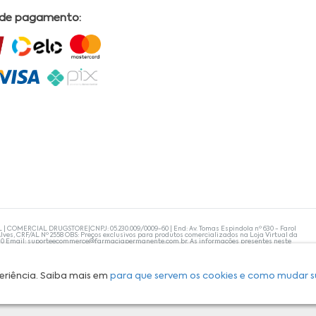
 de pagamento:
L | COMERCIAL DRUGSTORE|CNPJ: 05.230.009/0009-60 | End: Av. Tomas Espindola nº 630 - Farol
lves, CRF/AL Nº 2558 OBS: Preços exclusivos para produtos comercializados na Loja Virtual da
30 Email:
suporteecommerce@farmaciapermanente.com.br
. As informações presentes neste
 orientações de um profissional da área médica. Apenas o médico está capacitado para
s persistirem, um médico deve ser consultado. A Farmácia Permanente trabalha com as
 compras com tranquilidade. A privacidade e a segurança dos clientes são compromissos da
isponibilidade de produto em nosso estoque.
eriência. Saiba mais em
para que servem os cookies e como mudar s