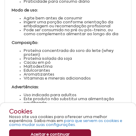
Praticidade para consumo diário
Modo de uso:
Agite bem antes de consumir
Ingerir uma porção conforme orientação da
embalagem ou recomendação profissional
Pode ser consumido no pré ou pós-treino, ou
como complemento alimentar ao longo do dia
Composição:
Proteína concentrada do soro do leite (whey
protein)
Proteína isolada da soja
Cacau em pó
Maltodextrina
Edulcorantes
Aromatizantes
Vitaminas e minerais adicionados
Advertências:
Uso indicado para adultos
Este produto não substitui uma alimentação
equilibrada
Consulte um nutricionista ou médico antes de
Cookies
iniciar o consumo
Pessoas alérgicas a leite ou soja devem evitar o
Nosso site usa cookies para oferecer uma melhor
uso
experiência. Saiba mais em
para que servem os cookies e
Mantenha em local fresco, seco e ao abrigo da luz
como mudar suas configurações.
Aceitar e continuar