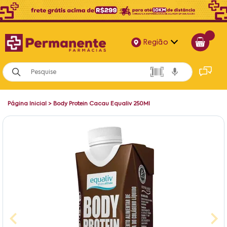
Região
Alagoas
Bahia
Página Inicial
>
Body Protein Cacau Equaliv 250Ml
Paraíba
Pernambuco