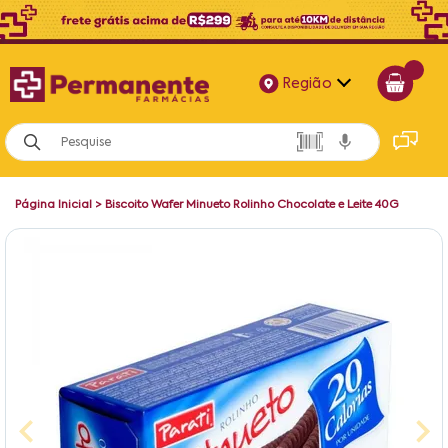
Região
Alagoas
Bahia
Página Inicial
>
Biscoito Wafer Minueto Rolinho Chocolate e Leite 40G
Paraíba
Pernambuco