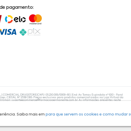
 de pagamento:
L | COMERCIAL DRUGSTORE|CNPJ: 05.230.009/0009-60 | End: Av. Tomas Espindola nº 630 - Farol
lves, CRF/AL Nº 2558 OBS: Preços exclusivos para produtos comercializados na Loja Virtual da
30 Email:
suporteecommerce@farmaciapermanente.com.br
. As informações presentes neste
 orientações de um profissional da área médica. Apenas o médico está capacitado para
s persistirem, um médico deve ser consultado. A Farmácia Permanente trabalha com as
 compras com tranquilidade. A privacidade e a segurança dos clientes são compromissos da
isponibilidade de produto em nosso estoque.
eriência. Saiba mais em
para que servem os cookies e como mudar s