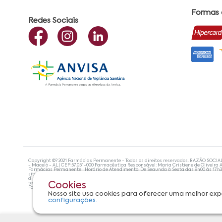
Formas
Redes Sociais
Copyright ©? 2021 Farmácias Permanente - Todos os direitos reservados. RAZÃO SOCIA
- Maceió - AL| CEP:57.051-000 Farmacêutica Responsável: Maria Cristiene de Oliveira A
Farmácias Permanente | Horário de Atendimento: De Segunda à Sexta das 8h00 às 17h
site não devem ser utilizadas para automedicação e, de forma alguma, substituem as
diagnosticar problemas de saúde e prescrever o tratamento adequado. Se os sintoma
tecnologias mais avançadas de proteção de dados, para que você possa realizar suas
Cookies
Farmácias Permanente. Todos os pedidos efetuados estão sujeitos à confirmação da d
Nosso site usa cookies para oferecer uma melhor exp
configurações.