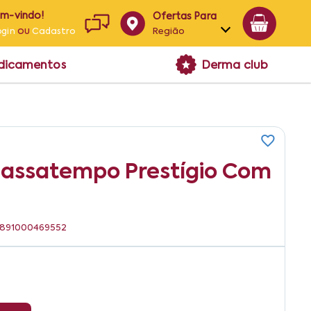
em-vindo!
Ofertas Para
ou
Região
ogin
Cadastro
Alagoas
edicamentos
Derma club
Bahia
Paraíba
Pernambuco
Passatempo Prestígio Com
: 7891000469552