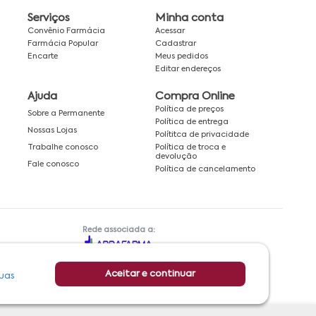
Serviços
Minha conta
Convênio Farmácia
Acessar
Farmácia Popular
Cadastrar
Encarte
Meus pedidos
Editar endereços
Ajuda
Compra Online
Política de preços
Sobre a Permanente
Política de entrega
Nossas Lojas
Polítitca de privacidade
Política de troca e
Trabalhe conosco
devolução
Fale conosco
Política de cancelamento
Rede associada a:
Aceitar e continuar
uas