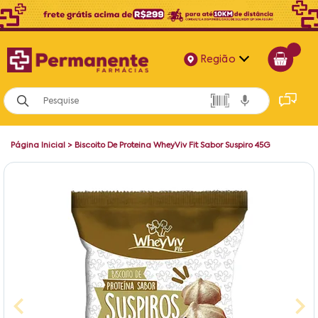
Região
Alagoas
Bahia
Página Inicial
>
Biscoito De Proteina WheyViv Fit Sabor Suspiro 45G
Paraíba
Pernambuco