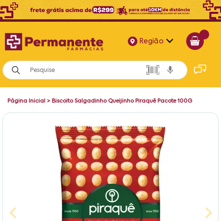
Região
Alagoas
Bahia
Página Inicial
>
Biscoito Salgadinho Queijinho Piraquê Pacote 100G
Paraíba
Pernambuco