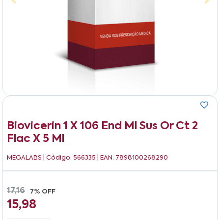
Biovicerin 1 X 106 End Ml Sus Or Ct 2
Flac X 5 Ml
MEGALABS
| Código: 566335 | EAN: 7898100268290
17,16
7% OFF
15,98