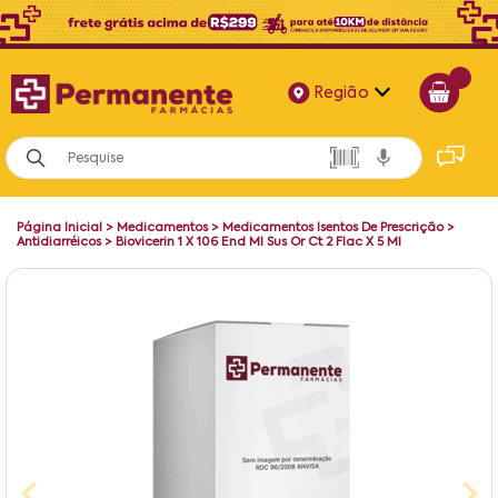
Região
Alagoas
Bahia
Página Inicial
>
Medicamentos
>
Medicamentos Isentos De Prescrição
>
Paraíba
Antidiarréicos
>
Biovicerin 1 X 106 End Ml Sus Or Ct 2 Flac X 5 Ml
Pernambuco