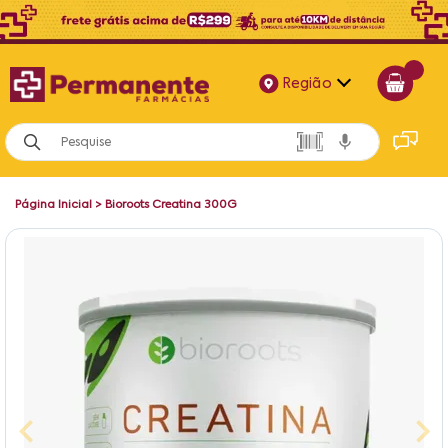
Região
Alagoas
Bahia
Página Inicial
>
Bioroots Creatina 300G
Paraíba
Pernambuco