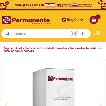
Região
Alagoas
Bahia
Página Inicial
>
Medicamentos
>
Medicamentos
>
Preparados Anoréxicos
>
Paraíba
BIOMAG 10MG 60CAPS
Pernambuco