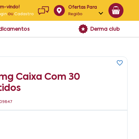
em-vindo!
Ofertas Para
ou
Região
ogin
Cadastro
Alagoas
edicamentos
Derma club
Bahia
Paraíba
Pernambuco
5mg Caixa Com 30
idos
409847