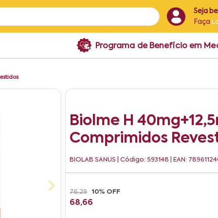
Seja b
Faça
L
Programa de Benefício em M
estidos
Biolme H 40mg+12,
Comprimidos Revest
BIOLAB SANUS
| Código: 593148 | EAN: 7896112
76,29
10% OFF
68,66