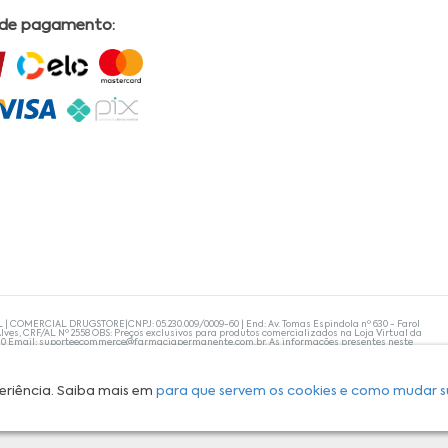
 de pagamento:
L | COMERCIAL DRUGSTORE|CNPJ: 05.230.009/0009-60 | End: Av. Tomas Espindola nº 630 - Farol
lves, CRF/AL Nº 2558 OBS: Preços exclusivos para produtos comercializados na Loja Virtual da
30 Email:
suporteecommerce@farmaciapermanente.com.br
. As informações presentes neste
 orientações de um profissional da área médica. Apenas o médico está capacitado para
s persistirem, um médico deve ser consultado. A Farmácia Permanente trabalha com as
 compras com tranquilidade. A privacidade e a segurança dos clientes são compromissos da
isponibilidade de produto em nosso estoque.
eriência. Saiba mais em
para que servem os cookies e como mudar s