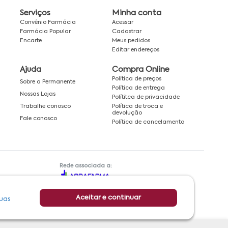
Serviços
Minha conta
Convênio Farmácia
Acessar
Farmácia Popular
Cadastrar
Encarte
Meus pedidos
Editar endereços
Ajuda
Compra Online
Política de preços
Sobre a Permanente
Política de entrega
Nossas Lojas
Polítitca de privacidade
Política de troca e
Trabalhe conosco
devolução
Fale conosco
Política de cancelamento
Rede associada a:
Aceitar e continuar
uas