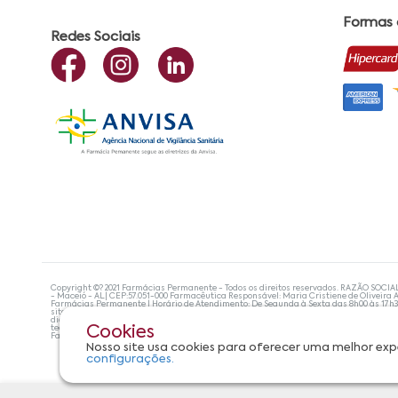
Formas
Redes Sociais
Copyright ©? 2021 Farmácias Permanente - Todos os direitos reservados. RAZÃO SOCIA
- Maceió - AL| CEP:57.051-000 Farmacêutica Responsável: Maria Cristiene de Oliveira A
Farmácias Permanente | Horário de Atendimento: De Segunda à Sexta das 8h00 às 17h
site não devem ser utilizadas para automedicação e, de forma alguma, substituem as
diagnosticar problemas de saúde e prescrever o tratamento adequado. Se os sintoma
tecnologias mais avançadas de proteção de dados, para que você possa realizar suas
Cookies
Farmácias Permanente. Todos os pedidos efetuados estão sujeitos à confirmação da d
Nosso site usa cookies para oferecer uma melhor exp
configurações.