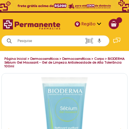
Região
Alagoas
Bahia
Página Inicial
>
Dermocosméticos
>
Dermocosméticos
>
Corpo
>
BIODERMA
Paraíba
Sébium Gel Moussant - Gel de Limpeza Antioleosidade de Alta Tolerância
100ml
Pernambuco