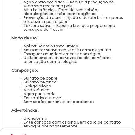
Ação antioleosidade – Regula a produção de
sebo sem ressecar a pele
Alta tolerância – Fórmula sem sabão,
hipoalergênica e não comedogênica
Prevenção da acne – Ajuda a desobstruir os poros
e reduzir imperfeições
Textura suave – Espuma leve que proporciona
sensação de frescor
Modo de uso:
Aplicar sobre o rosto úmido
Massagear suavemente até formar espuma
Enxaguar abundantemente com água
Utilizar uma ou duas vezes ao dia, conforme
orientação dermatológica
Composição:
Sulfato de cobre
Sulfato de zinco
Ginkgo biloba
Ácido láurico
Água purificada
Tensoativos suaves
Sem sabão, corantes ou parabenos
Advertências:
Uso externo
Evite contato com os olhos; em caso de contato,
enxágue abundantemente
Suspenda o uso em caso de irritação ou
sensibilidade