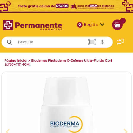
Região
Alagoas
Bahia
Página Inicial
>
Bioderma Photoderm X-Defense Ultra-Fluido Cor1
Paraíba
Spf50+T01 40Ml
Pernambuco