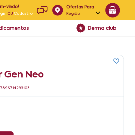
em-vindo!
Ofertas Para
ou
Região
ogin
Cadastro
Alagoas
edicamentos
Derma club
Bahia
Paraíba
Pernambuco
pr Gen Neo
: 7896714293103