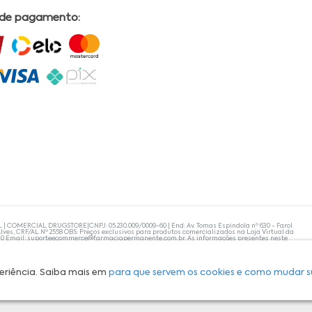
 de pagamento:
L | COMERCIAL DRUGSTORE|CNPJ: 05.230.009/0009-60 | End: Av. Tomas Espindola nº 630 - Farol
lves, CRF/AL Nº 2558 OBS: Preços exclusivos para produtos comercializados na Loja Virtual da
30 Email:
suporteecommerce@farmaciapermanente.com.br
. As informações presentes neste
 orientações de um profissional da área médica. Apenas o médico está capacitado para
s persistirem, um médico deve ser consultado. A Farmácia Permanente trabalha com as
 compras com tranquilidade. A privacidade e a segurança dos clientes são compromissos da
isponibilidade de produto em nosso estoque.
eriência. Saiba mais em
para que servem os cookies e como mudar s