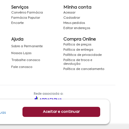
Serviços
Minha conta
Convênio Farmácia
Acessar
Farmácia Popular
Cadastrar
Encarte
Meus pedidos
Editar endereços
Ajuda
Compra Online
Política de preços
Sobre a Permanente
Política de entrega
Nossas Lojas
Polítitca de privacidade
Política de troca e
Trabalhe conosco
devolução
Fale conosco
Política de cancelamento
Rede associada a:
Aceitar e continuar
uas