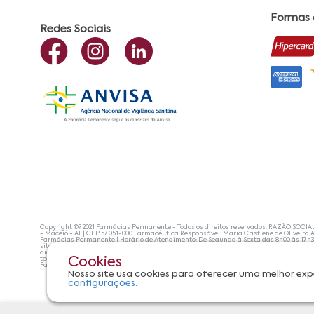
Formas
Redes Sociais
Copyright ©? 2021 Farmácias Permanente - Todos os direitos reservados. RAZÃO SOCIA
- Maceió - AL| CEP:57.051-000 Farmacêutica Responsável: Maria Cristiene de Oliveira A
Farmácias Permanente | Horário de Atendimento: De Segunda à Sexta das 8h00 às 17h
site não devem ser utilizadas para automedicação e, de forma alguma, substituem as
diagnosticar problemas de saúde e prescrever o tratamento adequado. Se os sintoma
tecnologias mais avançadas de proteção de dados, para que você possa realizar suas
Cookies
Farmácias Permanente. Todos os pedidos efetuados estão sujeitos à confirmação da d
Nosso site usa cookies para oferecer uma melhor exp
configurações.