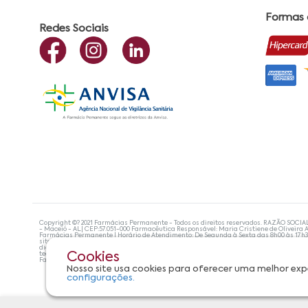
Formas
Redes Sociais
Copyright ©? 2021 Farmácias Permanente - Todos os direitos reservados. RAZÃO SOCIA
- Maceió - AL| CEP:57.051-000 Farmacêutica Responsável: Maria Cristiene de Oliveira A
Farmácias Permanente | Horário de Atendimento: De Segunda à Sexta das 8h00 às 17h
site não devem ser utilizadas para automedicação e, de forma alguma, substituem as
diagnosticar problemas de saúde e prescrever o tratamento adequado. Se os sintoma
tecnologias mais avançadas de proteção de dados, para que você possa realizar suas
Cookies
Farmácias Permanente. Todos os pedidos efetuados estão sujeitos à confirmação da d
Nosso site usa cookies para oferecer uma melhor exp
configurações.