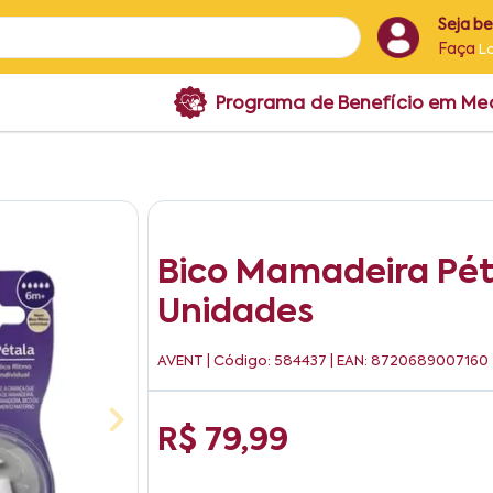
Seja b
Faça
L
Programa de Benefício em M
Bico Mamadeira Pét
Unidades
AVENT
| Código: 584437 | EAN: 8720689007160
R$ 79,99