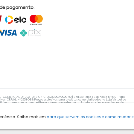
 de pagamento:
L | COMERCIAL DRUGSTORE|CNPJ: 05.230.009/0009-60 | End: Av. Tomas Espindola nº 630 - Farol
lves, CRF/AL Nº 2558 OBS: Preços exclusivos para produtos comercializados na Loja Virtual da
30 Email:
suporteecommerce@farmaciapermanente.com.br
. As informações presentes neste
 orientações de um profissional da área médica. Apenas o médico está capacitado para
s persistirem, um médico deve ser consultado. A Farmácia Permanente trabalha com as
 compras com tranquilidade. A privacidade e a segurança dos clientes são compromissos da
isponibilidade de produto em nosso estoque.
eriência. Saiba mais em
para que servem os cookies e como mudar s