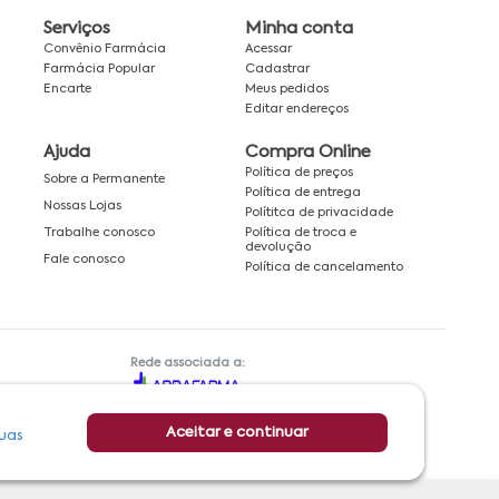
Serviços
Minha conta
Convênio Farmácia
Acessar
Farmácia Popular
Cadastrar
Encarte
Meus pedidos
Editar endereços
Ajuda
Compra Online
Política de preços
Sobre a Permanente
Política de entrega
Nossas Lojas
Polítitca de privacidade
Política de troca e
Trabalhe conosco
devolução
Fale conosco
Política de cancelamento
Rede associada a:
Aceitar e continuar
uas