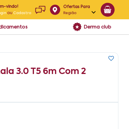
em-vindo!
Ofertas Para
ou
Região
ogin
Cadastro
Alagoas
edicamentos
Derma club
Bahia
Paraíba
Pernambuco
ala 3.0 T5 6m Com 2