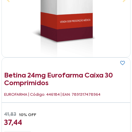
Betina 24mg Eurofarma Caixa 30
Comprimidos
EUROFARMA
| Código: 446184 | EAN: 7891317478964
41,83
10% OFF
37,44