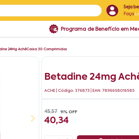
Seja b
Faça
L
Programa de Benefício em M
dine 24Mg AchêCaixa 30 Comprimidos
Betadine 24mg Ach
ACHE
| Código: 376873 | EAN: 7896658016585
45,57
11% OFF
40,34