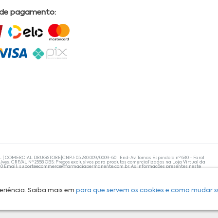
 de pagamento:
L | COMERCIAL DRUGSTORE|CNPJ: 05.230.009/0009-60 | End: Av. Tomas Espindola nº 630 - Farol
lves, CRF/AL Nº 2558 OBS: Preços exclusivos para produtos comercializados na Loja Virtual da
30 Email:
suporteecommerce@farmaciapermanente.com.br
. As informações presentes neste
 orientações de um profissional da área médica. Apenas o médico está capacitado para
s persistirem, um médico deve ser consultado. A Farmácia Permanente trabalha com as
 compras com tranquilidade. A privacidade e a segurança dos clientes são compromissos da
isponibilidade de produto em nosso estoque.
eriência. Saiba mais em
para que servem os cookies e como mudar s