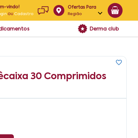
em-vindo!
Ofertas Para
ou
Região
ogin
Cadastro
Alagoas
edicamentos
Derma club
Bahia
Paraíba
Pernambuco
êcaixa 30 Comprimidos