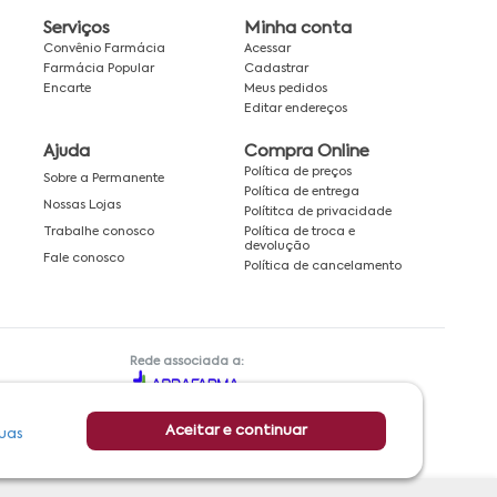
Serviços
Minha conta
Convênio Farmácia
Acessar
Farmácia Popular
Cadastrar
Encarte
Meus pedidos
Editar endereços
Ajuda
Compra Online
Política de preços
Sobre a Permanente
Política de entrega
Nossas Lojas
Polítitca de privacidade
Política de troca e
Trabalhe conosco
devolução
Fale conosco
Política de cancelamento
Rede associada a:
Aceitar e continuar
uas