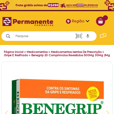
Região
Alagoas
Bahia
Página Inicial
>
Medicamentos
>
Medicamentos Isentos De Prescrição
>
Paraíba
Gripe E Resfriado
>
Benegrip 20 Comprimidos Revestidos 500Mg 30Mg 2Mg
Pernambuco