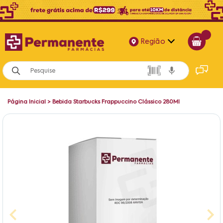
Região
Alagoas
Bahia
Página Inicial
>
Bebida Starbucks Frappuccino Clássico 280Ml
Paraíba
Pernambuco