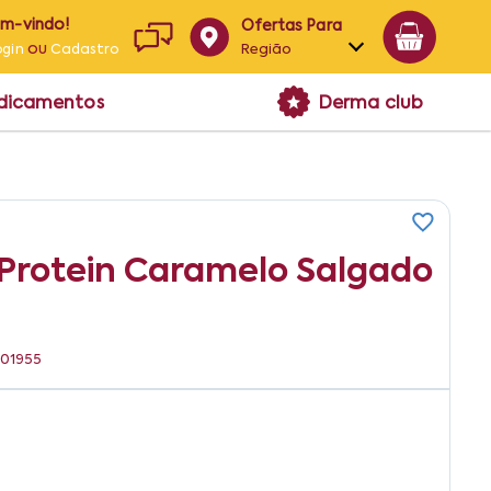
em-vindo!
Ofertas Para
ou
Região
ogin
Cadastro
Alagoas
edicamentos
Derma club
Bahia
Paraíba
Pernambuco
 Protein Caramelo Salgado
301955