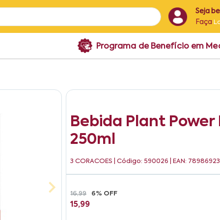
Seja b
Faça
L
Programa de Benefício em M
Bebida Plant Power
250ml
3 CORACOES
| Código: 590026 | EAN: 7898692
16,99
6% OFF
15,99