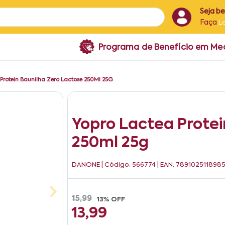
Seja b
Faça
L
Programa de Benefício em M
Protein Baunilha Zero Lactose 250Ml 25G
Yopro Lactea Protei
250ml 25g
DANONE
| Código: 566774 | EAN: 789102511898
15,99
13% OFF
13,99