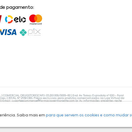
 de pagamento:
L | COMERCIAL DRUGSTORE|CNPJ: 05.230.009/0009-60 | End: Av. Tomas Espindola nº 630 - Farol
lves, CRF/AL Nº 2558 OBS: Preços exclusivos para produtos comercializados na Loja Virtual da
30 Email:
suporteecommerce@farmaciapermanente.com.br
. As informações presentes neste
 orientações de um profissional da área médica. Apenas o médico está capacitado para
s persistirem, um médico deve ser consultado. A Farmácia Permanente trabalha com as
 compras com tranquilidade. A privacidade e a segurança dos clientes são compromissos da
isponibilidade de produto em nosso estoque.
eriência. Saiba mais em
para que servem os cookies e como mudar s