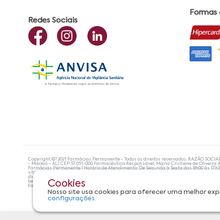
Formas
Redes Sociais
Copyright ©? 2021 Farmácias Permanente - Todos os direitos reservados. RAZÃO SOCIA
- Maceió - AL| CEP:57.051-000 Farmacêutica Responsável: Maria Cristiene de Oliveira A
Farmácias Permanente | Horário de Atendimento: De Segunda à Sexta das 8h00 às 17h
site não devem ser utilizadas para automedicação e, de forma alguma, substituem as
diagnosticar problemas de saúde e prescrever o tratamento adequado. Se os sintoma
tecnologias mais avançadas de proteção de dados, para que você possa realizar suas
Cookies
Farmácias Permanente. Todos os pedidos efetuados estão sujeitos à confirmação da d
Nosso site usa cookies para oferecer uma melhor exp
configurações.