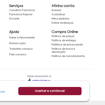
Serviços
Minha conta
Convênio Farmácia
Acessar
Farmácia Popular
Cadastrar
Encarte
Meus pedidos
Editar endereços
Ajuda
Compra Online
Política de preços
Sobre a Permanente
Política de entrega
Nossas Lojas
Polítitca de privacidade
Política de troca e
Trabalhe conosco
devolução
Fale conosco
Política de cancelamento
Rede associada a:
Aceitar e continuar
uas