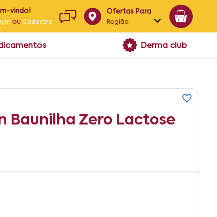
em-vindo!
Ofertas Para
ou
Região
ogin
Cadastro
Alagoas
edicamentos
Derma club
Bahia
Paraíba
Pernambuco
n Baunilha Zero Lactose
5