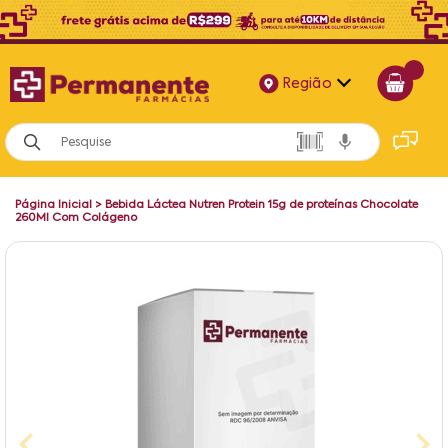
Região
Alagoas
Bahia
Página Inicial
>
Bebida Láctea Nutren Protein 15g de proteínas Chocolate
Paraíba
260Ml Com Colágeno
Pernambuco