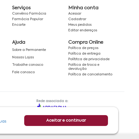
Serviços
Minha conta
Convênio Farmácia
Acessar
Farmácia Popular
Cadastrar
Encarte
Meus pedidos
Editar endereços
Ajuda
Compra Online
Política de preços
Sobre a Permanente
Política de entrega
Nossas Lojas
Polítitca de privacidade
Política de troca e
Trabalhe conosco
devolução
Fale conosco
Política de cancelamento
Rede associada a:
Aceitar e continuar
uas