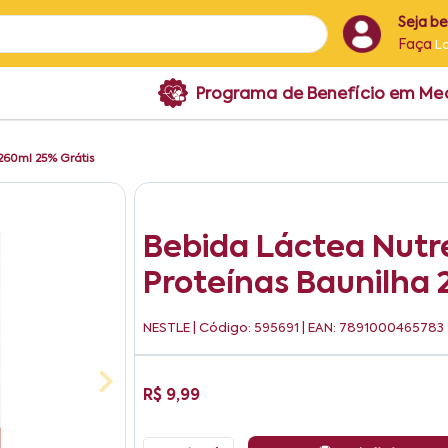
Seja b
Faça
L
Programa de Benefício em M
 260ml 25% Grátis
Bebida Láctea Nutre
Proteínas Baunilha 
NESTLE
| Código: 595691 | EAN: 7891000465783
R$ 9,99