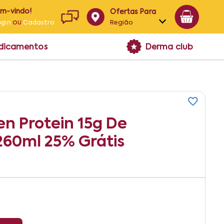
em-vindo!
Ofertas Para
ou
Região
ogin
Cadastro
Alagoas
edicamentos
Derma club
Bahia
Paraíba
Pernambuco
n Protein 15g De
260ml 25% Grátis