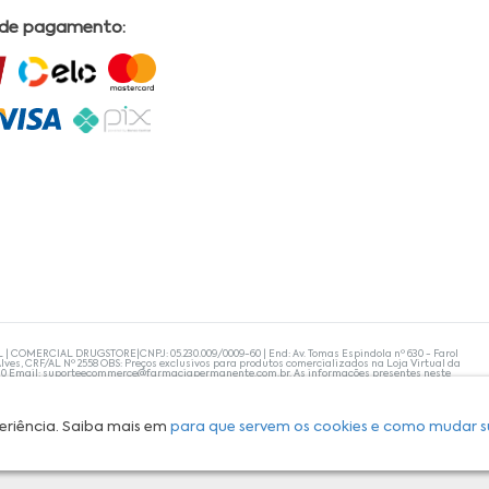
 de pagamento:
L | COMERCIAL DRUGSTORE|CNPJ: 05.230.009/0009-60 | End: Av. Tomas Espindola nº 630 - Farol
lves, CRF/AL Nº 2558 OBS: Preços exclusivos para produtos comercializados na Loja Virtual da
30 Email:
suporteecommerce@farmaciapermanente.com.br
. As informações presentes neste
 orientações de um profissional da área médica. Apenas o médico está capacitado para
s persistirem, um médico deve ser consultado. A Farmácia Permanente trabalha com as
 compras com tranquilidade. A privacidade e a segurança dos clientes são compromissos da
isponibilidade de produto em nosso estoque.
eriência. Saiba mais em
para que servem os cookies e como mudar s