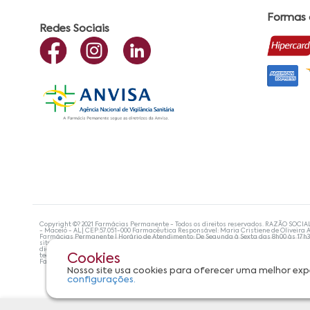
Formas
Redes Sociais
Copyright ©? 2021 Farmácias Permanente - Todos os direitos reservados. RAZÃO SOCIA
- Maceió - AL| CEP:57.051-000 Farmacêutica Responsável: Maria Cristiene de Oliveira A
Farmácias Permanente | Horário de Atendimento: De Segunda à Sexta das 8h00 às 17h
site não devem ser utilizadas para automedicação e, de forma alguma, substituem as
diagnosticar problemas de saúde e prescrever o tratamento adequado. Se os sintoma
tecnologias mais avançadas de proteção de dados, para que você possa realizar suas
Cookies
Farmácias Permanente. Todos os pedidos efetuados estão sujeitos à confirmação da d
Nosso site usa cookies para oferecer uma melhor exp
configurações.