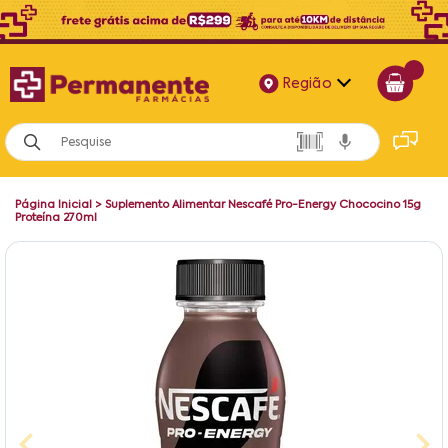
Região
Alagoas
Bahia
Página Inicial
>
Suplemento Alimentar Nescafé Pro-Energy Chococino 15g
Paraíba
Proteína 270ml
Pernambuco