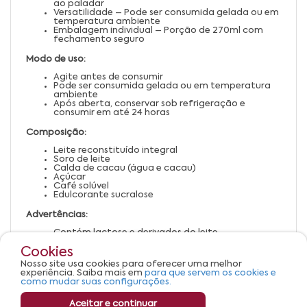
ao paladar
Versatilidade – Pode ser consumida gelada ou em
temperatura ambiente
Embalagem individual – Porção de 270ml com
fechamento seguro
Modo de uso:
Agite antes de consumir
Pode ser consumida gelada ou em temperatura
ambiente
Após aberta, conservar sob refrigeração e
consumir em até 24 horas
Composição:
Leite reconstituído integral
Soro de leite
Calda de cacau (água e cacau)
Açúcar
Café solúvel
Edulcorante sucralose
Advertências:
Contém lactose e derivados do leite
Não recomendado para pessoas com restrição à
Cookies
cafeína
Manter em local fresco e seco
Nosso site usa cookies para oferecer uma melhor
Após aberto, conservar refrigerado
experiência. Saiba mais em
para que servem os cookies e
Manter fora do alcance de crianças
como mudar suas configurações.
Aceitar e continuar