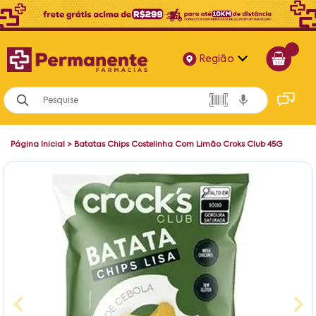
Região
Alagoas
Bahia
Página Inicial
>
Batatas Chips Costelinha Com Limão Croks Club 45G
Paraíba
Pernambuco