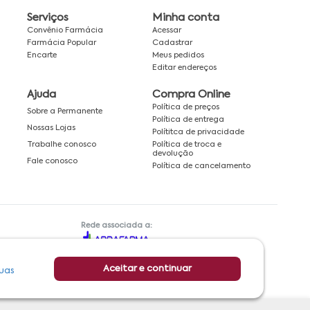
Serviços
Minha conta
Convênio Farmácia
Acessar
Farmácia Popular
Cadastrar
Encarte
Meus pedidos
Editar endereços
Ajuda
Compra Online
Política de preços
Sobre a Permanente
Política de entrega
Nossas Lojas
Polítitca de privacidade
Política de troca e
Trabalhe conosco
devolução
Fale conosco
Política de cancelamento
Rede associada a:
Aceitar e continuar
uas