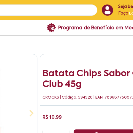
Seja b
Faça
L
Programa de Benefício em M
Batata Chips Sabor
Club 45g
CROCKS
| Código: 594920 | EAN: 78968775007
R$ 10,99