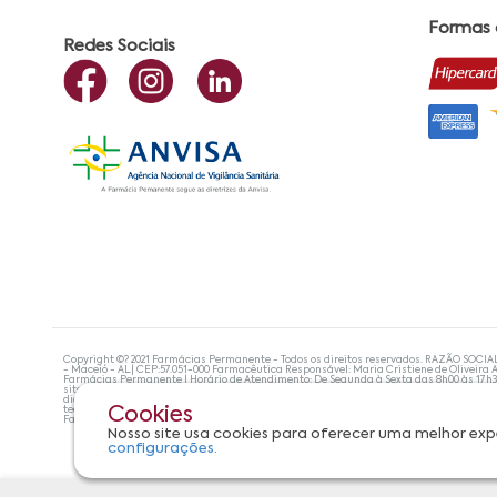
Formas
Redes Sociais
Copyright ©? 2021 Farmácias Permanente - Todos os direitos reservados. RAZÃO SOCIA
- Maceió - AL| CEP:57.051-000 Farmacêutica Responsável: Maria Cristiene de Oliveira A
Farmácias Permanente | Horário de Atendimento: De Segunda à Sexta das 8h00 às 17h
site não devem ser utilizadas para automedicação e, de forma alguma, substituem as
diagnosticar problemas de saúde e prescrever o tratamento adequado. Se os sintoma
tecnologias mais avançadas de proteção de dados, para que você possa realizar suas
Cookies
Farmácias Permanente. Todos os pedidos efetuados estão sujeitos à confirmação da d
Nosso site usa cookies para oferecer uma melhor exp
configurações.