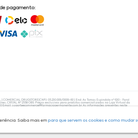
 de pagamento:
L | COMERCIAL DRUGSTORE|CNPJ: 05.230.009/0009-60 | End: Av. Tomas Espindola nº 630 - Farol
lves, CRF/AL Nº 2558 OBS: Preços exclusivos para produtos comercializados na Loja Virtual da
30 Email:
suporteecommerce@farmaciapermanente.com.br
. As informações presentes neste
 orientações de um profissional da área médica. Apenas o médico está capacitado para
s persistirem, um médico deve ser consultado. A Farmácia Permanente trabalha com as
 compras com tranquilidade. A privacidade e a segurança dos clientes são compromissos da
isponibilidade de produto em nosso estoque.
eriência. Saiba mais em
para que servem os cookies e como mudar s