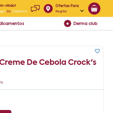
em-vindo!
Ofertas Para
ou
Região
ogin
Cadastro
Alagoas
edicamentos
Derma club
Bahia
Paraíba
Pernambuco
 Creme De Cebola Crock's
73