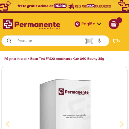
Região
Alagoas
Bahia
Página Inicial
>
Base Tint FPS20 Acetinado Cor 060 Bauny 35g
Paraíba
Pernambuco