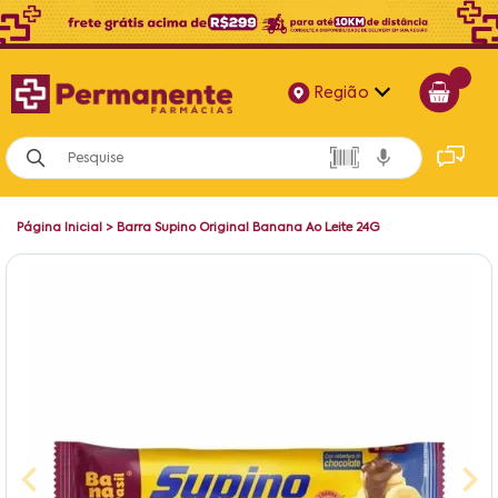
Região
Alagoas
Bahia
Página Inicial
>
Barra Supino Original Banana Ao Leite 24G
Paraíba
Pernambuco