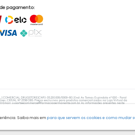
 de pagamento:
L | COMERCIAL DRUGSTORE|CNPJ: 05.230.009/0009-60 | End: Av. Tomas Espindola nº 630 - Farol
lves, CRF/AL Nº 2558 OBS: Preços exclusivos para produtos comercializados na Loja Virtual da
30 Email:
suporteecommerce@farmaciapermanente.com.br
. As informações presentes neste
 orientações de um profissional da área médica. Apenas o médico está capacitado para
s persistirem, um médico deve ser consultado. A Farmácia Permanente trabalha com as
 compras com tranquilidade. A privacidade e a segurança dos clientes são compromissos da
isponibilidade de produto em nosso estoque.
eriência. Saiba mais em
para que servem os cookies e como mudar s