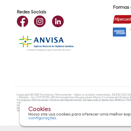
Formas
Redes Sociais
Copyright ©? 2021 Farmácias Permanente - Todos os direitos reservados. RAZÃO SOCIA
- Maceió - AL| CEP:57.051-000 Farmacêutica Responsável: Maria Cristiene de Oliveira A
Farmácias Permanente | Horário de Atendimento: De Segunda à Sexta das 8h00 às 17h
site não devem ser utilizadas para automedicação e, de forma alguma, substituem as
diagnosticar problemas de saúde e prescrever o tratamento adequado. Se os sintoma
tecnologias mais avançadas de proteção de dados, para que você possa realizar suas
Cookies
Farmácias Permanente. Todos os pedidos efetuados estão sujeitos à confirmação da d
Nosso site usa cookies para oferecer uma melhor exp
configurações.