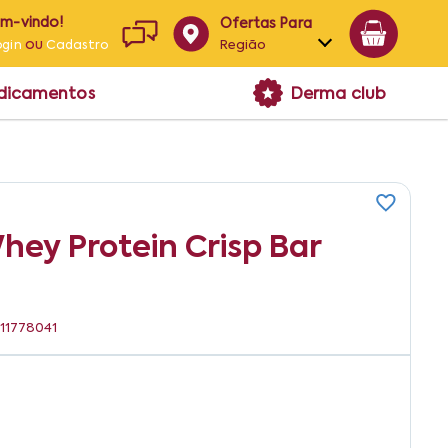
em-vindo!
Ofertas Para
ou
Região
ogin
Cadastro
Alagoas
edicamentos
Derma club
Bahia
Paraíba
Pernambuco
hey Protein Crisp Bar
311778041