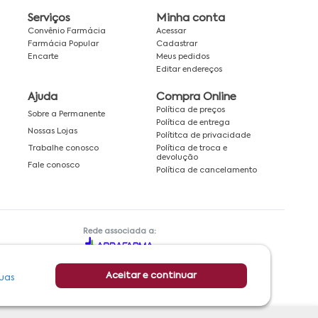
Serviços
Minha conta
Convênio Farmácia
Acessar
Farmácia Popular
Cadastrar
Encarte
Meus pedidos
Editar endereços
Ajuda
Compra Online
Política de preços
Sobre a Permanente
Política de entrega
Nossas Lojas
Polítitca de privacidade
Política de troca e
Trabalhe conosco
devolução
Fale conosco
Política de cancelamento
Rede associada a:
Aceitar e continuar
uas