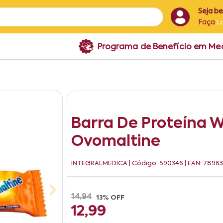
Seja b
Faça
L
Programa de Benefício em M
Barra De Proteína W
Ovomaltine
INTEGRALMEDICA
| Código: 590346 | EAN: 7896
14,94
13% OFF
12,99