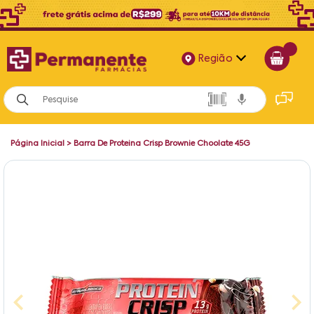
Região
Alagoas
Bahia
Página Inicial
>
Barra De Proteina Crisp Brownie Choolate 45G
Paraíba
Pernambuco