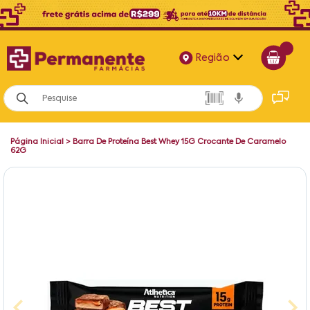
Região
Alagoas
Bahia
Página Inicial
>
Barra De Proteína Best Whey 15G Crocante De Caramelo
Paraíba
62G
Pernambuco