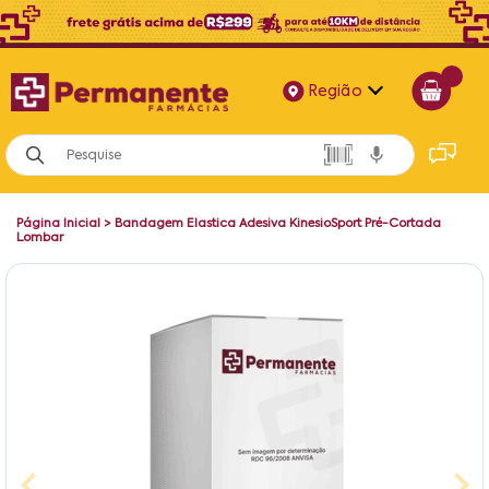
Região
Alagoas
Bahia
Página Inicial
>
Bandagem Elastica Adesiva KinesioSport Pré-Cortada
Paraíba
Lombar
Pernambuco