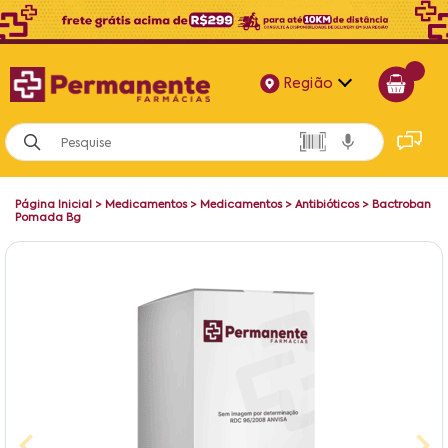
Região
Alagoas
Bahia
Página Inicial
>
Medicamentos
>
Medicamentos
>
Antibióticos
>
Bactroban
Paraíba
Pomada Bg
Pernambuco