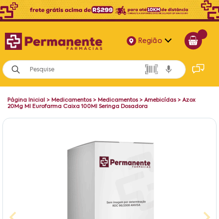
Região
Alagoas
Bahia
Página Inicial
>
Medicamentos
>
Medicamentos
>
Amebicídas
>
Azox
Paraíba
20Mg Ml Eurofarma Caixa 100Ml Seringa Dosadora
Pernambuco