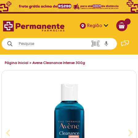
Região
Alagoas
Bahia
Página Inicial
>
Avene Cleanance Intense 300g
Paraíba
Pernambuco