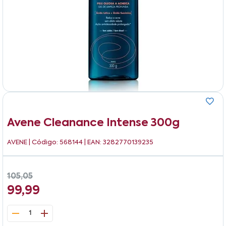
Avene Cleanance Intense 300g
AVENE
| Código: 568144 | EAN: 3282770139235
105,05
99,99
1