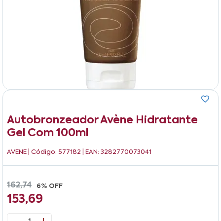
Autobronzeador Avène Hidratante
Gel Com 100ml
AVENE
| Código: 577182 | EAN: 3282770073041
162,74
6% OFF
153,69