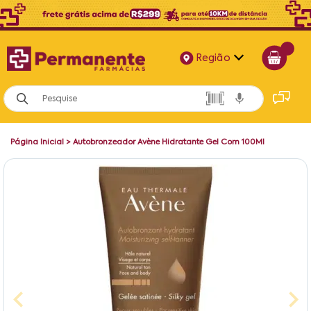
Região
Alagoas
Bahia
Página Inicial
>
Autobronzeador Avène Hidratante Gel Com 100Ml
Paraíba
Pernambuco