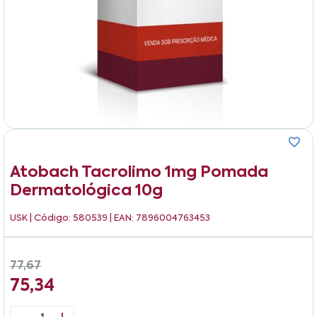
Atobach Tacrolimo 1mg Pomada
Dermatológica 10g
USK
| Código: 580539 | EAN: 7896004763453
77,67
75,34