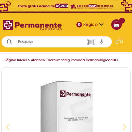
Região
Alagoas
Bahia
Página Inicial
>
Atobach Tacrolimo 1Mg Pomada Dermatológica 10G
Paraíba
Pernambuco