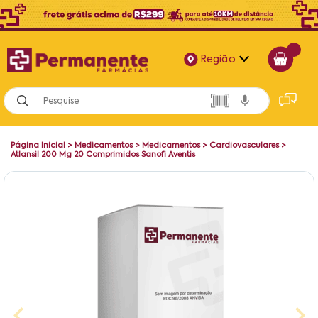
Região
Alagoas
Bahia
Página Inicial
>
Medicamentos
>
Medicamentos
>
Cardiovasculares
>
Paraíba
Atlansil 200 Mg 20 Comprimidos Sanofi Aventis
Pernambuco