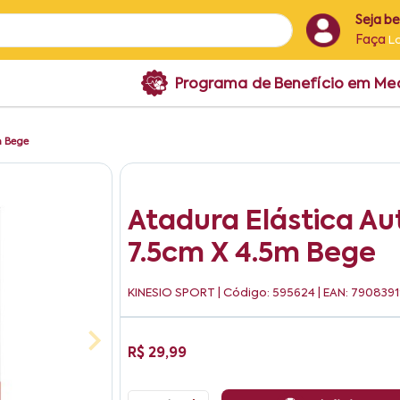
Seja b
Faça
L
Programa de Benefício em M
m Bege
Atadura Elástica Au
7.5cm X 4.5m Bege
KINESIO SPORT
| Código: 595624 | EAN: 79083
R$ 29,99