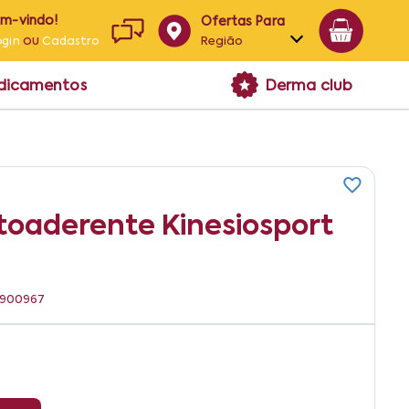
em-vindo!
Ofertas Para
ou
Região
ogin
Cadastro
Alagoas
edicamentos
Derma club
Bahia
Paraíba
Pernambuco
toaderente Kinesiosport
91900967