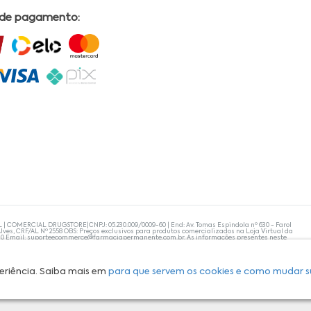
 de pagamento:
L | COMERCIAL DRUGSTORE|CNPJ: 05.230.009/0009-60 | End: Av. Tomas Espindola nº 630 - Farol
lves, CRF/AL Nº 2558 OBS: Preços exclusivos para produtos comercializados na Loja Virtual da
30 Email:
suporteecommerce@farmaciapermanente.com.br
. As informações presentes neste
 orientações de um profissional da área médica. Apenas o médico está capacitado para
s persistirem, um médico deve ser consultado. A Farmácia Permanente trabalha com as
 compras com tranquilidade. A privacidade e a segurança dos clientes são compromissos da
isponibilidade de produto em nosso estoque.
eriência. Saiba mais em
para que servem os cookies e como mudar s