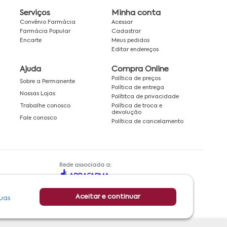
Serviços
Minha conta
Convênio Farmácia
Acessar
Farmácia Popular
Cadastrar
Encarte
Meus pedidos
Editar endereços
Ajuda
Compra Online
Política de preços
Sobre a Permanente
Política de entrega
Nossas Lojas
Polítitca de privacidade
Política de troca e
Trabalhe conosco
devolução
Fale conosco
Política de cancelamento
Rede associada a:
Aceitar e continuar
uas