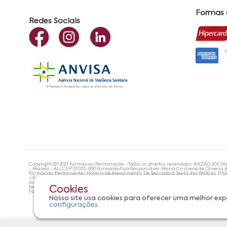
Formas
Redes Sociais
Copyright ©? 2021 Farmácias Permanente - Todos os direitos reservados. RAZÃO SOCIA
- Maceió - AL| CEP:57.051-000 Farmacêutica Responsável: Maria Cristiene de Oliveira A
Farmácias Permanente | Horário de Atendimento: De Segunda à Sexta das 8h00 às 17h
site não devem ser utilizadas para automedicação e, de forma alguma, substituem as
diagnosticar problemas de saúde e prescrever o tratamento adequado. Se os sintoma
tecnologias mais avançadas de proteção de dados, para que você possa realizar suas
Cookies
Farmácias Permanente. Todos os pedidos efetuados estão sujeitos à confirmação da d
Nosso site usa cookies para oferecer uma melhor exp
configurações.