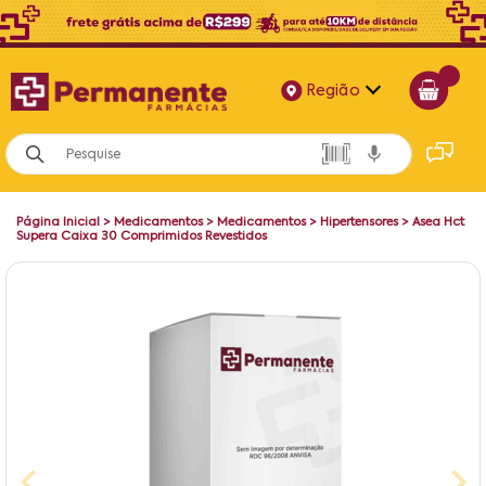
Região
Alagoas
Bahia
Página Inicial
>
Medicamentos
>
Medicamentos
>
Hipertensores
>
Asea Hct
Paraíba
Supera Caixa 30 Comprimidos Revestidos
Pernambuco