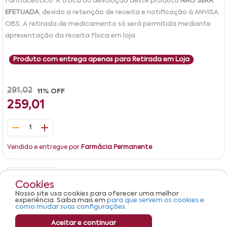
farmacêutico. A troca ou devolução deste produto
NÃO SERÁ
EFETUADA
, devido a retenção de receita e notificação à ANVISA.
OBS: A retirada de medicamento só será permitida mediante
apresentação da receita física em loja.
Produto com entrega apenas para Retirada em Loja
291,02
11% OFF
259,01
1
Vendido e entregue por
Farmácia Permanente
Detalhes
Avaliações
Cookies
Nosso site usa cookies para oferecer uma melhor
Produto não apresenta descrição.
experiência. Saiba mais em
para que servem os cookies e
como mudar suas configurações.
Aceitar e continuar