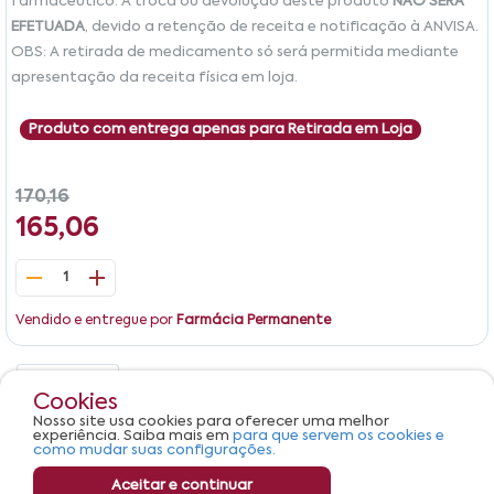
farmacêutico. A troca ou devolução deste produto
NÃO SERÁ
EFETUADA
, devido a retenção de receita e notificação à ANVISA.
OBS: A retirada de medicamento só será permitida mediante
apresentação da receita física em loja.
Produto com entrega apenas para Retirada em Loja
170,16
165,06
1
Vendido e entregue por
Farmácia Permanente
Detalhes
Avaliações
Cookies
Nosso site usa cookies para oferecer uma melhor
Produto não apresenta descrição.
experiência. Saiba mais em
para que servem os cookies e
como mudar suas configurações.
Aceitar e continuar