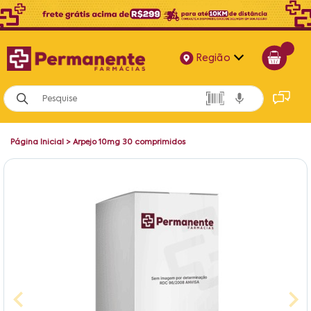
Região
Alagoas
Bahia
Página Inicial
>
Arpejo 10mg 30 comprimidos
Paraíba
Pernambuco