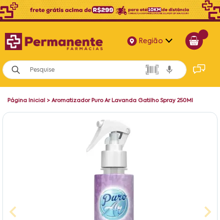
Região
Alagoas
Bahia
Página Inicial
>
Aromatizador Puro Ar Lavanda Gatilho Spray 250Ml
Paraíba
Pernambuco