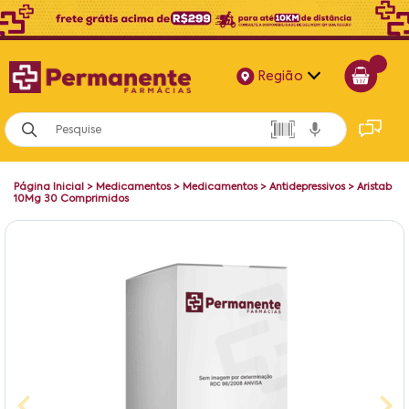
Região
Alagoas
Bahia
Página Inicial
>
Medicamentos
>
Medicamentos
>
Antidepressivos
>
Aristab
Paraíba
10Mg 30 Comprimidos
Pernambuco