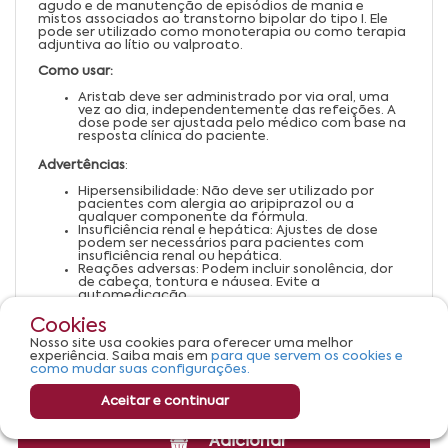
agudo e de manutenção de episódios de mania e
mistos associados ao transtorno bipolar do tipo I. Ele
pode ser utilizado como monoterapia ou como terapia
adjuntiva ao lítio ou valproato.
Como usar:
Aristab deve ser administrado por via oral, uma
vez ao dia, independentemente das refeições. A
dose pode ser ajustada pelo médico com base na
resposta clínica do paciente.
Advertências
:
Hipersensibilidade: Não deve ser utilizado por
pacientes com alergia ao aripiprazol ou a
qualquer componente da fórmula.
Insuficiência renal e hepática: Ajustes de dose
podem ser necessários para pacientes com
insuficiência renal ou hepática.
Reações adversas: Podem incluir sonolência, dor
de cabeça, tontura e náusea. Evite a
automedicação.
Aristab é um medicamento. Seu uso pode trazer
riscos. Consulte um médico ou farmacêutico. Leia
Cookies
a bula.
Nosso site usa cookies para oferecer uma melhor
experiência. Saiba mais em
para que servem os cookies e
como mudar suas configurações.
VENDA SOB PRESCRIÇÃO MÉDICA
Aceitar e continuar
Adicionar