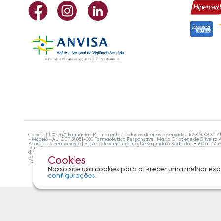
Copyright ©? 2021 Farmácias Permanente - Todos os direitos reservados. RAZÃO SOCIA
- Maceió - AL| CEP:57.051-000 Farmacêutica Responsável: Maria Cristiene de Oliveira A
Farmácias Permanente | Horário de Atendimento: De Segunda à Sexta das 8h00 às 17h
site não devem ser utilizadas para automedicação e, de forma alguma, substituem as
diagnosticar problemas de saúde e prescrever o tratamento adequado. Se os sintoma
tecnologias mais avançadas de proteção de dados, para que você possa realizar suas
Cookies
Farmácias Permanente. Todos os pedidos efetuados estão sujeitos à confirmação da d
Nosso site usa cookies para oferecer uma melhor exp
configurações.