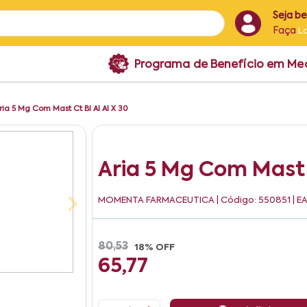
Seja b
Faça
L
Programa de Benefício em M
ria 5 Mg Com Mast Ct Bl Al Al X 30
Aria 5 Mg Com Mast C
MOMENTA FARMACEUTICA
| Código: 550851 | E
80,53
18% OFF
65,77