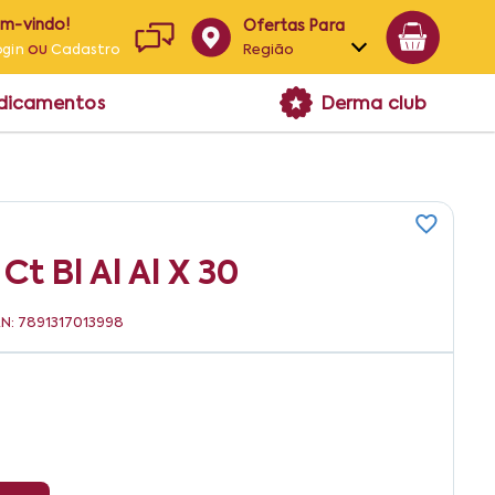
em-vindo!
Ofertas Para
ou
Região
ogin
Cadastro
Alagoas
edicamentos
Derma club
Bahia
Paraíba
Pernambuco
t Bl Al Al X 30
AN: 7891317013998