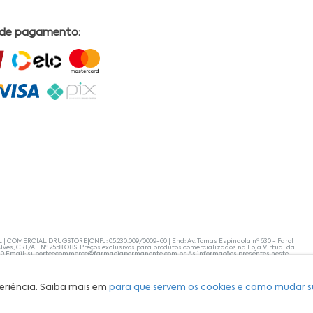
 de pagamento:
L | COMERCIAL DRUGSTORE|CNPJ: 05.230.009/0009-60 | End: Av. Tomas Espindola nº 630 - Farol
lves, CRF/AL Nº 2558 OBS: Preços exclusivos para produtos comercializados na Loja Virtual da
30 Email:
suporteecommerce@farmaciapermanente.com.br
. As informações presentes neste
 orientações de um profissional da área médica. Apenas o médico está capacitado para
s persistirem, um médico deve ser consultado. A Farmácia Permanente trabalha com as
 compras com tranquilidade. A privacidade e a segurança dos clientes são compromissos da
isponibilidade de produto em nosso estoque.
eriência. Saiba mais em
para que servem os cookies e como mudar s