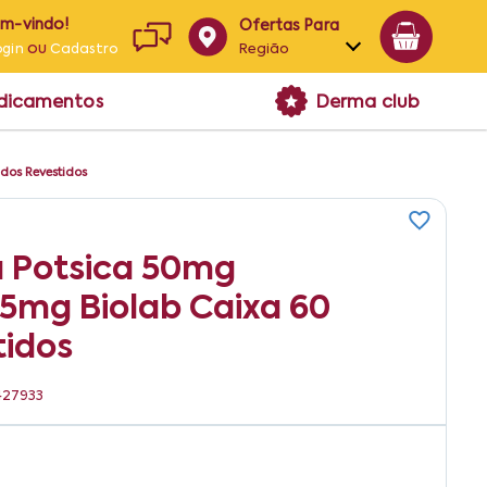
em-vindo!
Ofertas Para
ou
Região
ogin
Cadastro
Alagoas
edicamentos
Derma club
Bahia
Paraíba
dos Revestidos
Pernambuco
a Potsica 50mg
 5mg Biolab Caixa 60
idos
427933