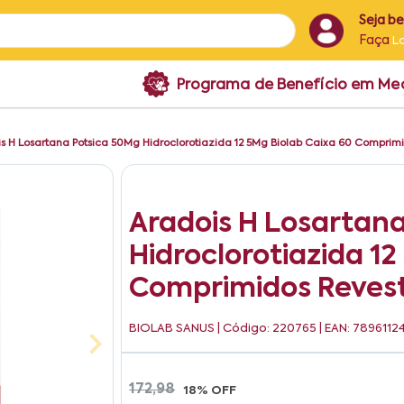
Seja b
Faça
L
Programa de Benefício em M
s H Losartana Potsica 50Mg Hidroclorotiazida 12 5Mg Biolab Caixa 60 Comprimi
Aradois H Losartan
Hidroclorotiazida 12
Comprimidos Revest
BIOLAB SANUS
| Código: 220765 | EAN: 7896112
172,98
18% OFF