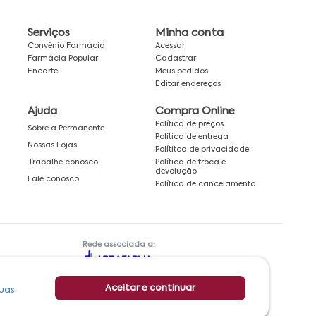
Serviços
Minha conta
Convênio Farmácia
Acessar
Farmácia Popular
Cadastrar
Encarte
Meus pedidos
Editar endereços
Ajuda
Compra Online
Política de preços
Sobre a Permanente
Política de entrega
Nossas Lojas
Polítitca de privacidade
Política de troca e
Trabalhe conosco
devolução
Fale conosco
Política de cancelamento
Rede associada a:
Aceitar e continuar
uas