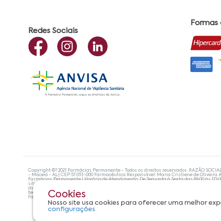
Formas
Redes Sociais
Copyright ©? 2021 Farmácias Permanente - Todos os direitos reservados. RAZÃO SOCIA
- Maceió - AL| CEP:57.051-000 Farmacêutica Responsável: Maria Cristiene de Oliveira A
Farmácias Permanente | Horário de Atendimento: De Segunda à Sexta das 8h00 às 17h
site não devem ser utilizadas para automedicação e, de forma alguma, substituem as
diagnosticar problemas de saúde e prescrever o tratamento adequado. Se os sintoma
Cookies
tecnologias mais avançadas de proteção de dados, para que você possa realizar suas
Farmácias Permanente. Todos os pedidos efetuados estão sujeitos à confirmação da d
Nosso site usa cookies para oferecer uma melhor exp
configurações.