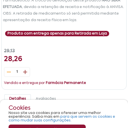
farmacêutico. A troca ou devolução deste produto
NÃO SERÁ
EFETUADA
, devido a retenção de receita e notificação à ANVISA.
OBS: A retirada de medicamento só será permitida mediante
apresentação da receita física em loja.
Produto com entrega apenas para Retirada em Loja
29,13
28,26
1
Vendido e entregue por
Farmácia Permanente
Detalhes
Avaliações
Cookies
Apraz 0,25mg Mantecorp Farmasa Caixa 30
Nosso site usa cookies para oferecer uma melhor
Comprimidos
experiência. Saiba mais em
para que servem os cookies e
como mudar suas configurações.