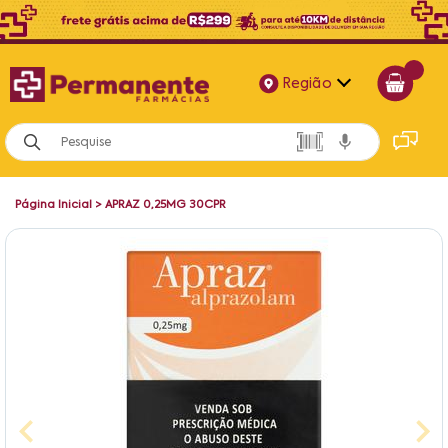
Região
Alagoas
Bahia
Página Inicial
>
APRAZ 0,25MG 30CPR
Paraíba
Pernambuco