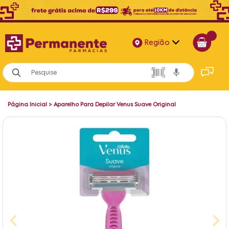
Região
Alagoas
Bahia
Página Inicial
>
Aparelho Para Depilar Venus Suave Original
Paraíba
Pernambuco