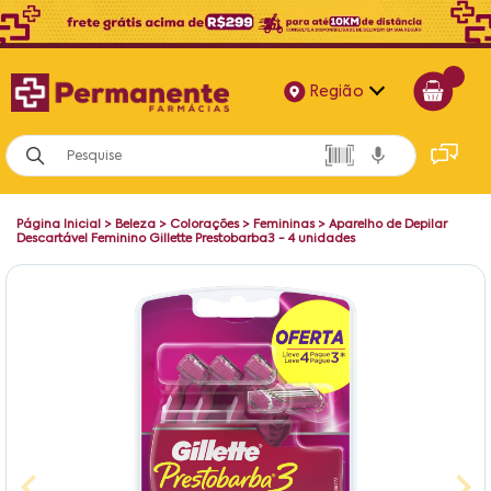
Região
Alagoas
Bahia
Página Inicial
>
Beleza
>
Colorações
>
Femininas
>
Aparelho de Depilar
Paraíba
Descartável Feminino Gillette Prestobarba3 - 4 unidades
Pernambuco