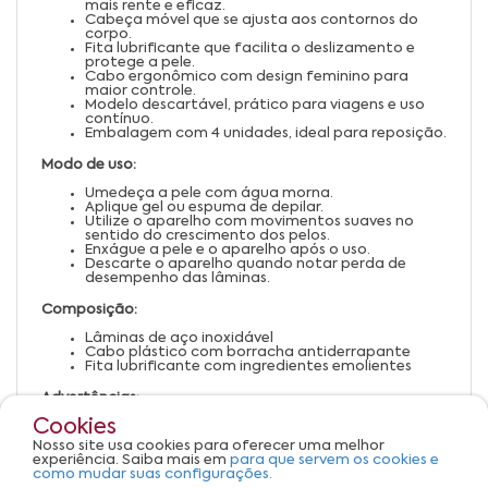
mais rente e eficaz.
Cabeça móvel que se ajusta aos contornos do
corpo.
Fita lubrificante que facilita o deslizamento e
protege a pele.
Cabo ergonômico com design feminino para
maior controle.
Modelo descartável, prático para viagens e uso
contínuo.
Embalagem com 4 unidades, ideal para reposição.
Modo de uso:
Umedeça a pele com água morna.
Aplique gel ou espuma de depilar.
Utilize o aparelho com movimentos suaves no
sentido do crescimento dos pelos.
Enxágue a pele e o aparelho após o uso.
Descarte o aparelho quando notar perda de
desempenho das lâminas.
Composição:
Lâminas de aço inoxidável
Cabo plástico com borracha antiderrapante
Fita lubrificante com ingredientes emolientes
Advertências:
Cookies
Uso externo.
Manter fora do alcance de crianças.
Nosso site usa cookies para oferecer uma melhor
Não utilizar em pele irritada ou lesionada.
experiência. Saiba mais em
para que servem os cookies e
Armazenar em local seco e arejado.
como mudar suas configurações.